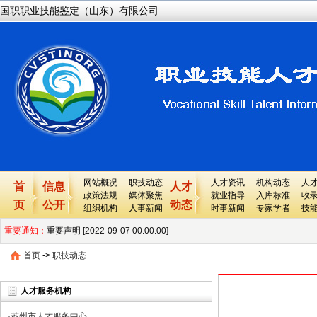
国职职业技能鉴定（山东）有限公司
网站概况
职技动态
人才资讯
机构动态
人
首
信息
人才
政策法规
媒体聚焦
就业指导
入库标准
收
页
公开
动态
组织机构
人事新闻
时事新闻
专家学者
技
重要通知：
重要声明 [2022-09-07 00:00:00]
首页
->
国职网重要提醒及声明 [2022-04-13 00:00:00]
职技动态
重要说明---关于国职网最新版证书上的各个栏目的详细解释 [2022-04-08 00
人才服务机构
关于国职网性质、业务等所有问题的常见问题 [2022-04-08 00:00:00]
·
苏州市人才服务中心