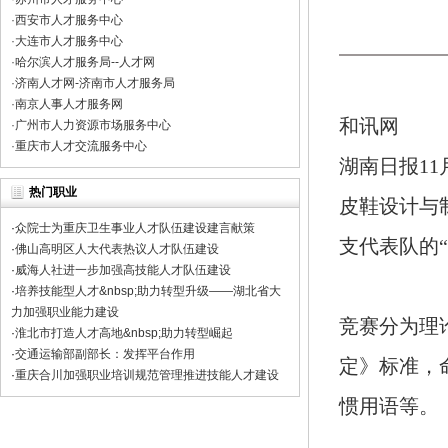
关于国职网所发证书的重要性 [2022-04-08 00:00:00]
·
西安市人才服务中心
·
大连市人才服务中心
国职网在中华工商时报的登报声明，请避免上当受骗 [2022-04-07 00:00:
·
哈尔滨人才服务局--人才网
·
济南人才网-济南市人才服务局
关于国职网证书有效期的公告 [2023-04-12 00:00:00]
·
南京人事人才服务网
和讯网
关于国职网业务停止的公告 [2023-03-11 00:00:00]
·
广州市人力资源市场服务中心
·
重庆市人才交流服务中心
湖南日报11
热门职业
皮鞋设计与
·
众院士为重庆卫生事业人才队伍建设建言献策
支代表队的
·
佛山高明区人大代表热议人才队伍建设
·
威海人社进一步加强高技能人才队伍建设
·
培养技能型人才&nbsp;助力转型升级——湖北省大
力加强职业能力建设
竞赛分为理
·
淮北市打造人才高地&nbsp;助力转型崛起
·
交通运输部副部长：发挥平台作用
定》标准，
·
重庆合川加强职业培训规范管理推进技能人才建设
惯用语等。