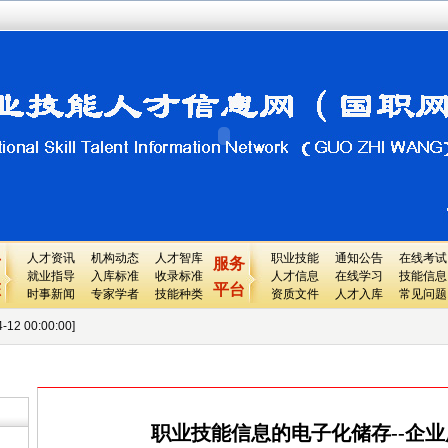
人才资讯
机构动态
人才智库
职业技能
通知公告
在线考试
才
服务
就业指导
入库标准
收录标准
人才信息
在线学习
技能信息
态
平台
时事新闻
专家学者
技能种类
资质文件
人才入库
常见问题
 00:00:00]
0:00:00]
00:00]
职业技能信息的电子化储存--企