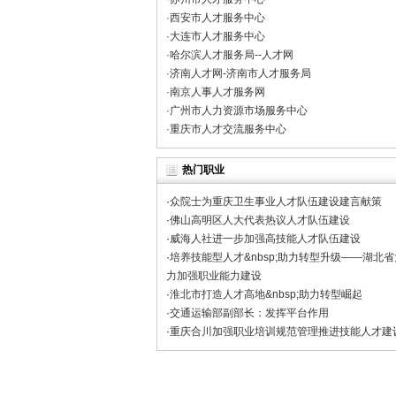
重要说明---关于国职网最新版证书上的各个栏目
·
西安市人才服务中心
关于国职网性质、业务等所有问题的常见问题 [2
·
大连市人才服务中心
·
哈尔滨人才服务局--人才网
关于国职网所发证书的重要性 [2022-04-08
·
济南人才网-济南市人才服务局
·
南京人事人才服务网
国职网在中华工商时报的登报声明，请避免上当受骗
·
广州市人力资源市场服务中心
·
重庆市人才交流服务中心
热门职业
·
众院士为重庆卫生事业人才队伍建设建言献策
·
佛山高明区人大代表热议人才队伍建设
·
威海人社进一步加强高技能人才队伍建设
·
培养技能型人才&nbsp;助力转型升级——湖北省
力加强职业能力建设
·
淮北市打造人才高地&nbsp;助力转型崛起
·
交通运输部副部长：发挥平台作用
·
重庆合川加强职业培训规范管理推进技能人才建