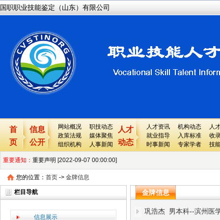
国职职业技能鉴定（山东）有限公司
网站概况
职技动态
人才资讯
机构动态
人
首
信息
人才
政策法规
媒体聚焦
就业指导
入库标准
收
页
公开
动态
组织机构
人事新闻
时事新闻
专家学者
技
重要通知：
重要声明 [2022-09-07 00:00:00]
您的位置：
国职网重要提醒及声明 [2022-04-13 00:00:00]
首页
->
金牌信息
栏目导航
金牌信息
重要说明---关于国职网最新版证书上的各个栏目的详细解释 [2022-04-08 00
巩浩杰 男本科--滨州医
关于国职网性质、业务等所有问题的常见问题 [2022-04-08 00:00:00]
信息展示