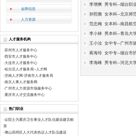
李增爽 男专科--烟台职
关于国职网所发证书的重要性 [2022-04-08 00:00:00]
金牌信息
孙熙雅 女本科--北京师
国职网在中华工商时报的登报声明，请避免上当受骗 [2022-04-07 00:00:
人力资源
范忠梅 女本科--南昌航
关于国职网证书有效期的公告 [2023-04-12 00:00:00]
李小林 男本科--青岛大
关于国职网业务停止的公告 [2023-03-11 00:00:00]
人才服务机构
王小汝 女中专--广州
·
苏州市人才服务中心
蒋海玲 女中专--烟台市
·
西安市人才服务中心
李海峰 男专科--河北大
·
大连市人才服务中心
·
哈尔滨人才服务局--人才网
·
济南人才网-济南市人才服务局
·
南京人事人才服务网
·
广州市人力资源市场服务中心
·
重庆市人才交流服务中心
热门职业
·
众院士为重庆卫生事业人才队伍建设建言献
策
·
佛山高明区人大代表热议人才队伍建设